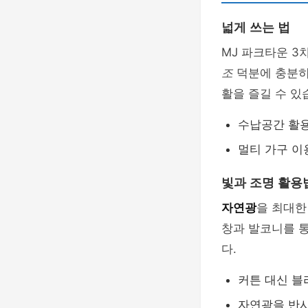
넓게 쓰는 법
MJ 파크타운 3
조
덕분에 충분히 
활을 즐길 수 있
수납공간 활
멀티 가구 이
빛과 조명 활용
자연광
을 최대한
창과 발코니를 통
다.
커튼 대신 
자연광을 반사