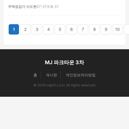
주택점검가 서도현
07-27
조회 31
끝
1
2
3
4
5
6
7
8
9
10
MJ 파크타운 3차
홈
게시판
개인정보처리방침
© 2026 mjpt3.co.kr. All rights reserved.