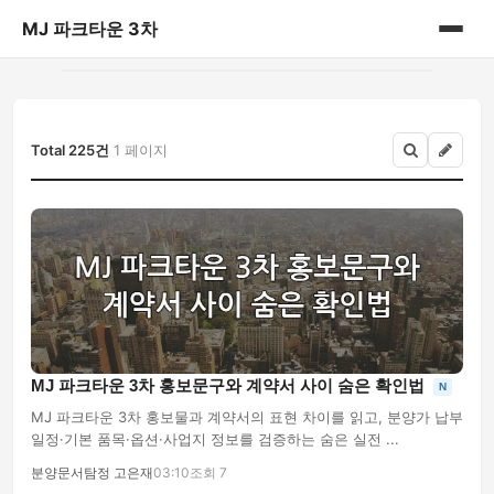
MJ 파크타운 3차
홈
게시판
Total 225건
1 페이지
MJ 파크타운 3차 홍보문구와 계약서 사이 숨은 확인법
N
MJ 파크타운 3차 홍보물과 계약서의 표현 차이를 읽고, 분양가 납부
일정·기본 품목·옵션·사업지 정보를 검증하는 숨은 실전 ...
분양문서탐정 고은재
03:10
조회 7