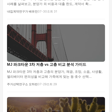
사례를 살펴보고, 분양가 외 비용과 대출 한도, 계약서 확...
내집계약연구가 배유진
07-30
조회 31
MJ 파크타운 3차 저층 vs 고층 비교 분석 가이드
MJ 파크타운 3차 저층과 고층의 분양가, 채광, 조망, 소음, 사생활,
엘리베이터 편의성을 비교해 가족에게 맞는 동·호수 선택...
주거선택연구소 오하린
07-29
조회 29