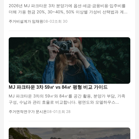
2026년 MJ 파크타운 3차 분양가에 옵션·세금·금융비용·입주비를
더해 가용 현금 20%, 30~40%, 50% 이상별 가성비 선택법과 계...
주거비설계가 임채원
08-02
조회 30
MJ 파크타운 3차 59㎡ vs 84㎡ 평형 비교 가이드
MJ 파크타운 3차의 59㎡와 84㎡를 공간 활용, 분양가 부담, 가족
구성, 수납과 관리 효율로 비교합니다. 평면도와 모델하우스...
주거면적연구가 문시온
08-01
조회 28